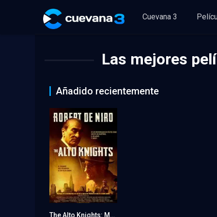
Cuevana 3
Pelíc
Las mejores pelí
Añadido recientemente
The Alto Knights: Mafia y poder
6