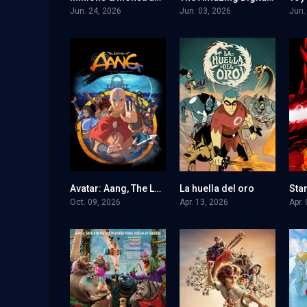
Jun. 24, 2026
Jun. 03, 2026
Jun.
Avatar: Aang, The Last Airbender
La huella del oro
0
0
Oct. 09, 2026
Apr. 13, 2026
Apr.