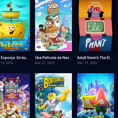
Bob Esponja: En busca de los pantalones cuadrados
Una Película de Navidad de Loud House: Loud Travieso o Loud Bueno
Adult Swim’s The Elephant
6
7.2
0
 16, 2025
Nov. 21, 2025
Dec. 19, 2025