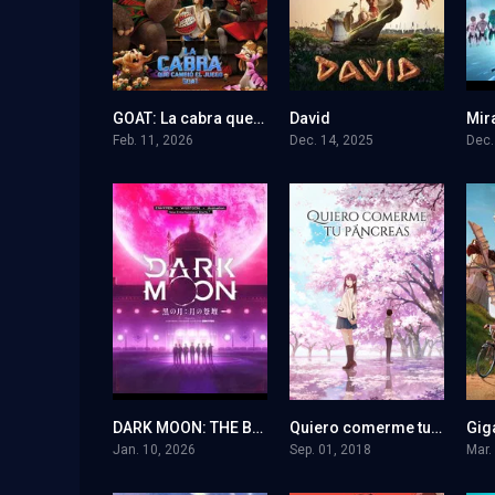
GOAT: La cabra que cambió el juego
David
7
7.5
Feb. 11, 2026
Dec. 14, 2025
Dec.
DARK MOON: THE BLOOD ALTAR
Quiero comerme tu páncreas
10
8.1
Jan. 10, 2026
Sep. 01, 2018
Mar.