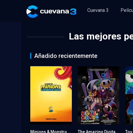
Cuevana 3
Pelíc
Las mejores pe
Añadido recientemente
Minions & Monstruos
The Amazing Digital Circus: El Ultimo Acto
Toy 
0
7.7