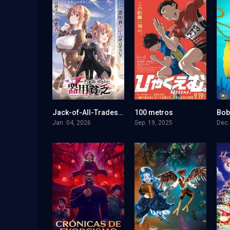
Jack-of-All-Trades, Party of None
100 metros
7
8
Jan. 04, 2026
Sep. 19, 2025
Dec.