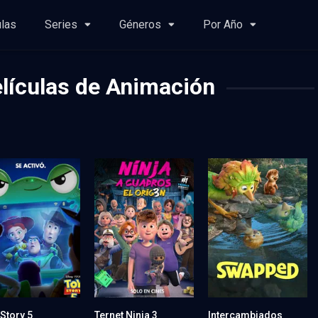
ulas
Series
Géneros
Por Año
lículas de Animación
Story 5
Ternet Ninja 3
Intercambiados
7.8
7.3
0