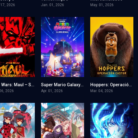
 17, 2026
Jan. 01, 2026
May. 01, 2026
Star Wars: Maul – Señor de las sombras
Super Mario Galaxy: La película
Hoppers: Operación castor
5.8
6.7
7.7
 06, 2026
Apr. 01, 2026
Mar. 04, 2026