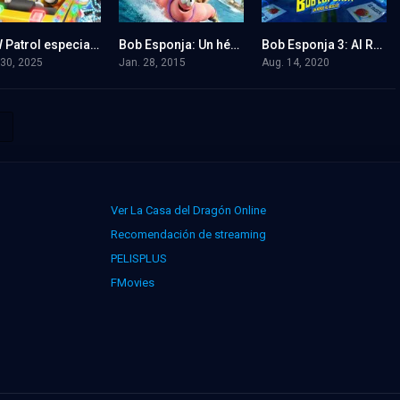
PAW Patrol especial de Navidad
Bob Esponja: Un héroe fuera del agua
Bob Esponja 3: Al Rescate
5.4
6
5.9
 30, 2025
Jan. 28, 2015
Aug. 14, 2020
Ver La Casa del Dragón Online
Recomendación de streaming
PELISPLUS
FMovies