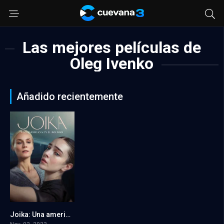
Las mejores películas de
Oleg Ivenko
Añadido recientemente
Joika: Una americana en el Bolshoi
7.2