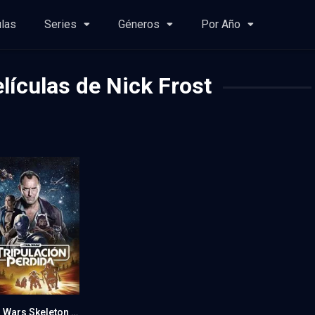
ulas
Series
Géneros
Por Año
lículas de Nick Frost
Star Wars Skeleton Crew: Viaje a lo desconocido
7.111