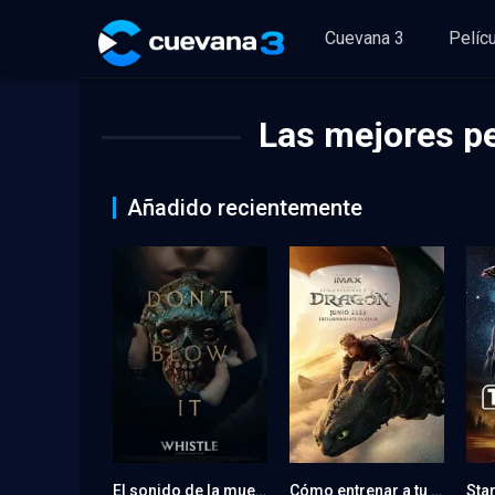
Cuevana 3
Pelíc
Las mejores pe
Añadido recientemente
El sonido de la muerte
Cómo entrenar a tu dragón
5.9
0