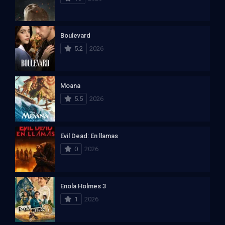
Boulevard
5.2
2026
Moana
5.5
2026
Evil Dead: En llamas
0
2026
Enola Holmes 3
1
2026