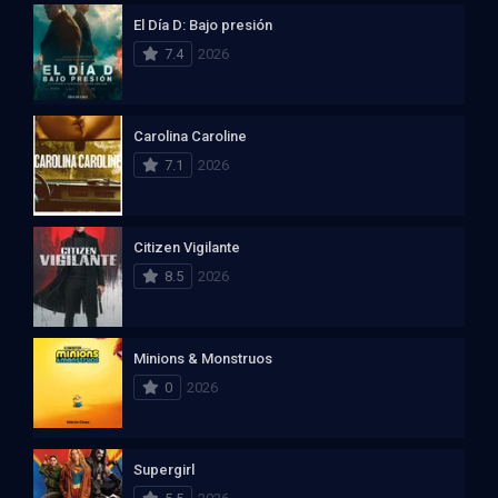
El Día D: Bajo presión
7.4
2026
Carolina Caroline
7.1
2026
Citizen Vigilante
8.5
2026
Minions & Monstruos
0
2026
Supergirl