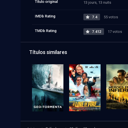
Título original
13 jours, 13 nuits
IMDb Rating
7.4
55 votos
TMDb Rating
7.412
17 votos
Títulos similares