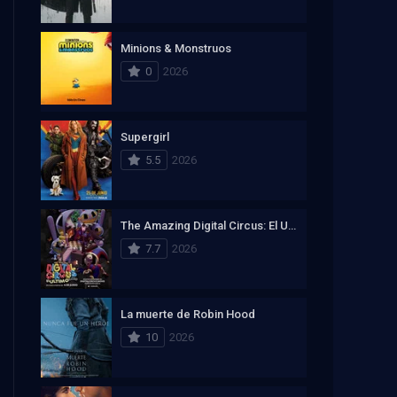
Minions & Monstruos
0
2026
Supergirl
5.5
2026
The Amazing Digital Circus: El Ultimo Acto
7.7
2026
La muerte de Robin Hood
10
2026