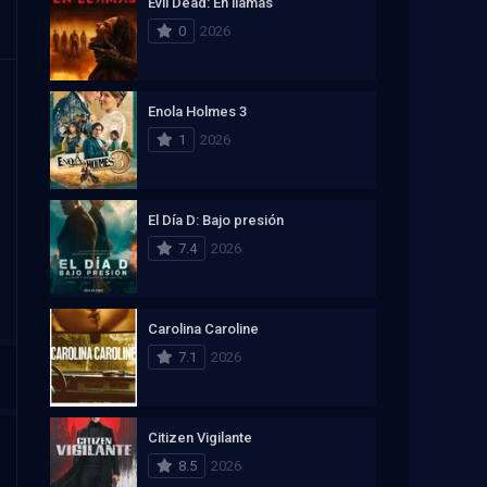
Evil Dead: En llamas
0
2026
Enola Holmes 3
1
2026
El Día D: Bajo presión
7.4
2026
Carolina Caroline
7.1
2026
Citizen Vigilante
8.5
2026