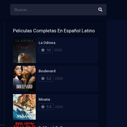
Peliculas Completas En Español Latino
La Odisea
10
2026
Boulevard
5.2
2026
Moana
5.5
2026