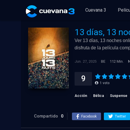
Cuevana 3
Pelíc
13 días, 13 n
Ver 13 días, 13 noches onli
disfruta de la película co
Jun. 27, 2025
BE
112 Min.
9
1
voto
Acción
Bélica
Suspense
Compartido
0
Facebook
Twitter