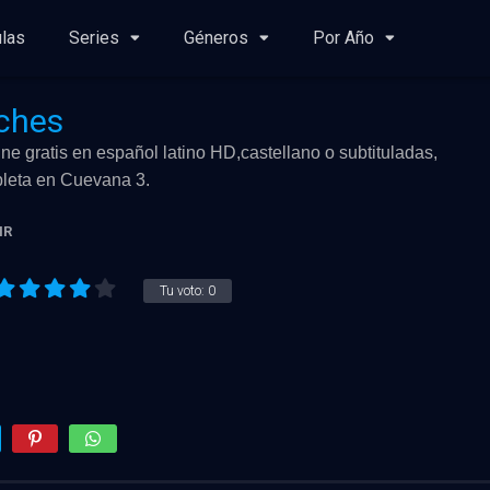
ulas
Series
Géneros
Por Año
oches
ne gratis en español latino HD,castellano o subtituladas,
mpleta en Cuevana 3.
NR
Tu voto:
0