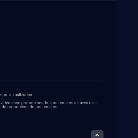
FMovies
empre actualizadas.
s videos son proporcionados por terceros a través de la
ido proporcionado por terceros.