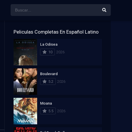
Peliculas Completas En Español Latino
La Odisea
10
2026
Boulevard
5.2
2026
Moana
5.5
2026