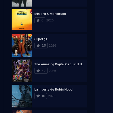
Minions & Monstruos
0
2026
Supergirl
5.5
2026
The Amazing Digital Circus: El Ultimo Acto
7.7
2026
La muerte de Robin Hood
10
2026