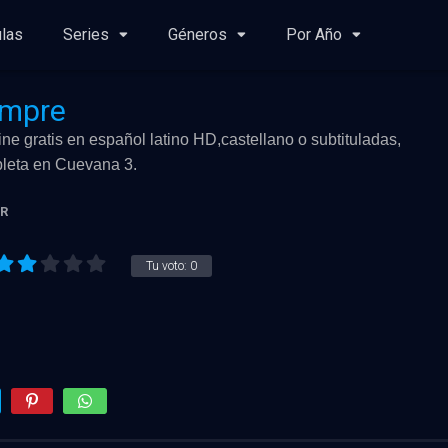
ulas
Series
Géneros
Por Año
empre
ine gratis en español latino HD,castellano o subtituladas,
mpleta en Cuevana 3.
R
Tu voto:
0