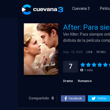
Cuevana 3
Pelíc
After: Para si
Ver After: Para siempre onl
disfruta de la película co
Sep. 13, 2023
USA
93 Min.
7
1
voto
Drama
Romance
Compartido
0
Facebook
Twitter