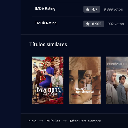
IMDb Rating
4.7
9,899 votos
TMDb Rating
6.902
902 votos
Títulos similares
Inicio
Películas
After: Para siempre