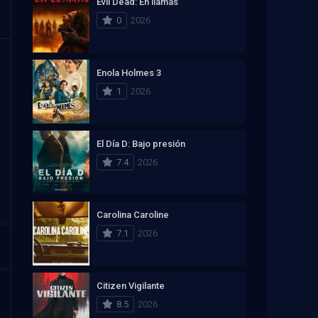
Evil Dead: En llamas
0
2026
Enola Holmes 3
1
2026
El Día D: Bajo presión
7.4
2026
Carolina Caroline
7.1
2026
Citizen Vigilante
8.5
2026