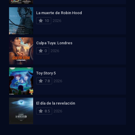
La muerte de Robin Hood
10
2026
Culpa Tuya: Londres
0
2026
Toy Story 5
7.8
2026
El día de la revelación
8.5
2026