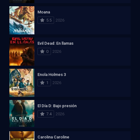
Moana
5.5
2026
Evil Dead: En llamas
0
2026
Enola Holmes 3
1
2026
El Día D: Bajo presión
7.4
2026
Carolina Caroline