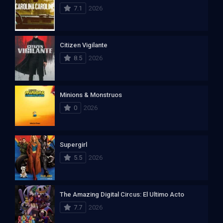
7.1
2026
Citizen Vigilante
8.5
2026
Minions & Monstruos
0
2026
Supergirl
5.5
2026
The Amazing Digital Circus: El Ultimo Acto
7.7
2026