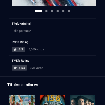
Título original
Balle perdue 2
IMDb Rating
6.3
5,560 votos
TMDb Rating
6.54
378 votos
Títulos similares