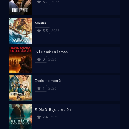
5.2
2026
Moana
5.5
2026
Evil Dead: En llamas
0
2026
Enola Holmes 3
1
2026
El Día D: Bajo presión
7.4
2026