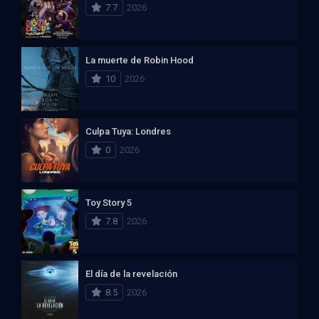
7.7
2026
La muerte de Robin Hood
10
2026
Culpa Tuya: Londres
0
2026
Toy Story 5
7.8
2026
El día de la revelación
8.5
2026