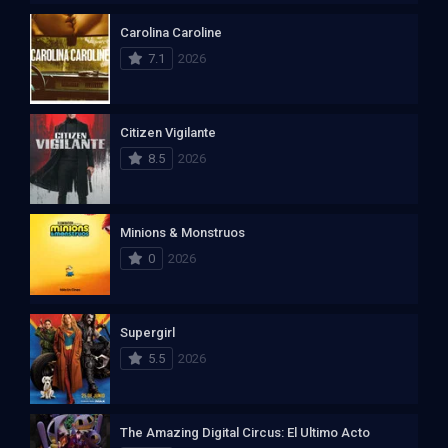
Carolina Caroline
7.1
2026
Citizen Vigilante
8.5
2026
Minions & Monstruos
0
2026
Supergirl
5.5
2026
The Amazing Digital Circus: El Ultimo Acto