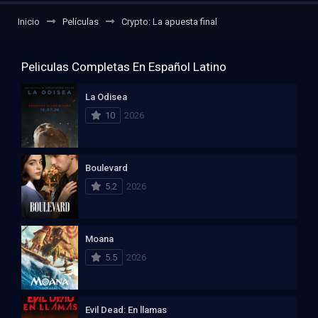
Inicio
Películas
Crypto: La apuesta final
Peliculas Completas En Español Latino
La Odisea
10
2026
Boulevard
5.2
2026
Moana
5.5
2026
Evil Dead: En llamas