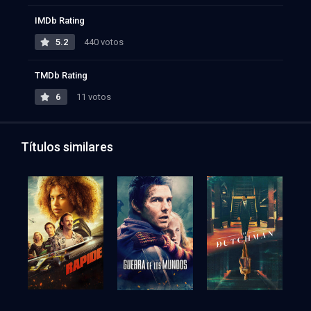
IMDb Rating
5.2
440 votos
TMDb Rating
6
11 votos
Títulos similares