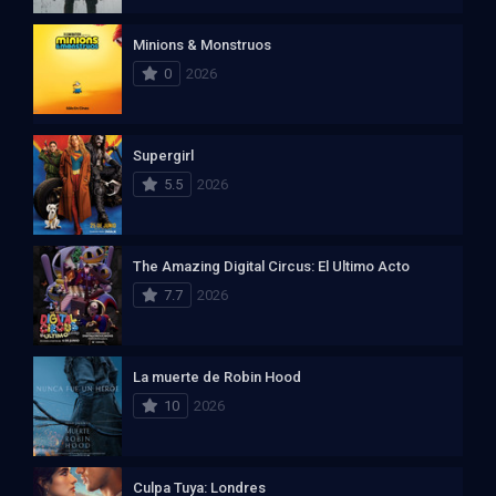
Minions & Monstruos
0
2026
Supergirl
5.5
2026
The Amazing Digital Circus: El Ultimo Acto
7.7
2026
La muerte de Robin Hood
10
2026
Culpa Tuya: Londres