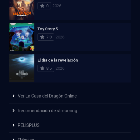
0
2026
Toy Story 5
7.8
2026
El día de la revelación
8.5
2026
Ver La Casa del Dragón Online
Recomendación de streaming
PELISPLUS
FMovies