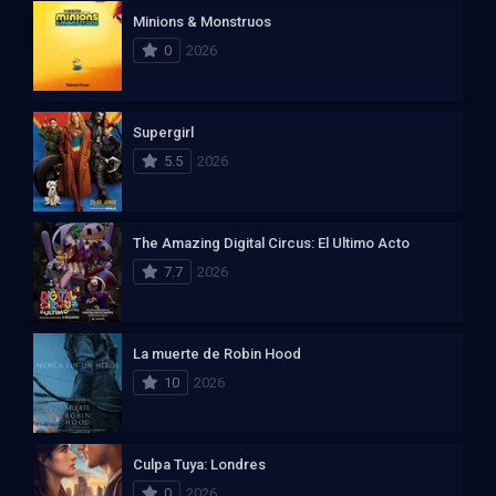
Minions & Monstruos
0
2026
Supergirl
5.5
2026
The Amazing Digital Circus: El Ultimo Acto
7.7
2026
La muerte de Robin Hood
10
2026
Culpa Tuya: Londres
0
2026