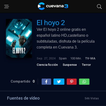
El hoyo 2
Ver El hoyo 2 online gratis en
español latino HD,castellano o
subtituladas, disfruta de la película
completa en Cuevana 3.
Sep. 27, 2024
Spain
100 Min.
TV-MA
Ciencia ficción
Suspense
Terror
Compartido
0
Fuentes de vídeo
546 Vistas