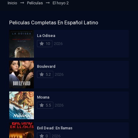
Inicio
Películas
El hoyo 2
Peliculas Completas En Español Latino
La Odisea
10
2026
Boulevard
5.2
2026
Moana
5.5
2026
Evil Dead: En llamas
0
2026