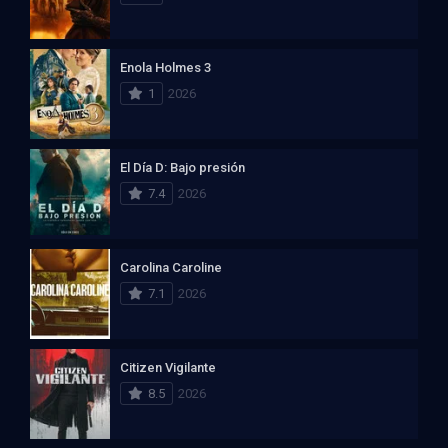
Enola Holmes 3
1
2026
El Día D: Bajo presión
7.4
2026
Carolina Caroline
7.1
2026
Citizen Vigilante
8.5
2026