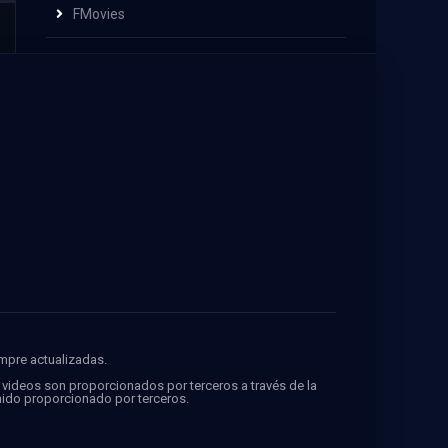
FMovies
empre actualizadas.
s videos son proporcionados por terceros a través de la
ido proporcionado por terceros.