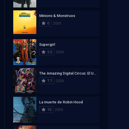
Minions & Monstruos
0
2026
Supergirl
5.5
2026
The Amazing Digital Circus: El Ultimo Acto
7.7
2026
La muerte de Robin Hood
10
2026