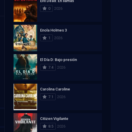
Evil Dead: En llamas
0
2026
Enola Holmes 3
1
2026
El Día D: Bajo presión
7.4
2026
Carolina Caroline
7.1
2026
Citizen Vigilante
8.5
2026