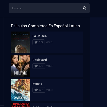
Peliculas Completas En Español Latino
La Odisea
10
2026
Boulevard
5.2
2026
Moana
5.5
2026