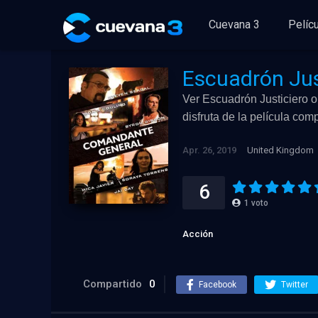
Cuevana 3
Pelíc
Escuadrón Jus
Ver Escuadrón Justiciero on
disfruta de la película co
Apr. 26, 2019
United Kingdom
6
1
voto
Acción
Compartido
0
Facebook
Twitter