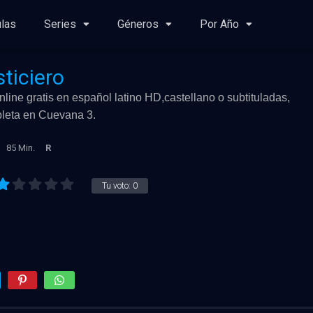
ulas
Series
Géneros
Por Año
ticiero
line gratis en español latino HD,castellano o subtituladas,
mpleta en Cuevana 3.
85 Min.
R
Tu voto:
0