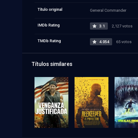
Título original
General Commander
IMDb Rating
3.1
2,127 votos
TMDb Rating
4.054
65 votos
Títulos similares