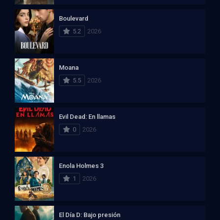
Boulevard
5.2
2026
Moana
5.5
2026
Evil Dead: En llamas
0
2026
Enola Holmes 3
1
2026
El Día D: Bajo presión