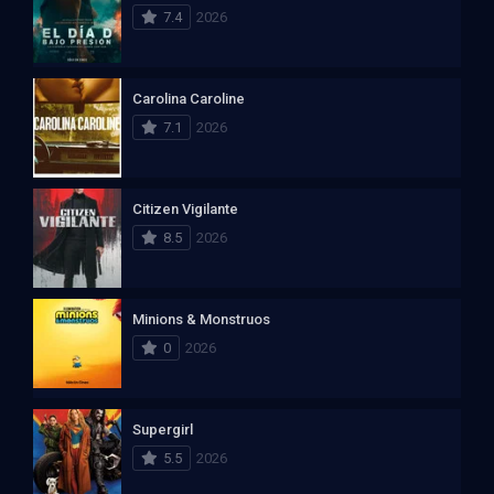
7.4
2026
Carolina Caroline
7.1
2026
Citizen Vigilante
8.5
2026
Minions & Monstruos
0
2026
Supergirl
5.5
2026