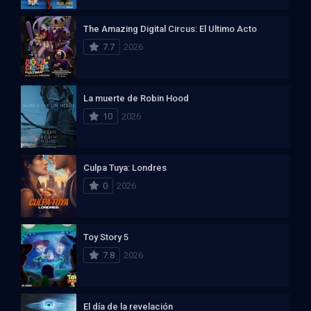
The Amazing Digital Circus: El Ultimo Acto
7.7
2026
La muerte de Robin Hood
10
2026
Culpa Tuya: Londres
0
2026
Toy Story 5
7.8
2026
El día de la revelación