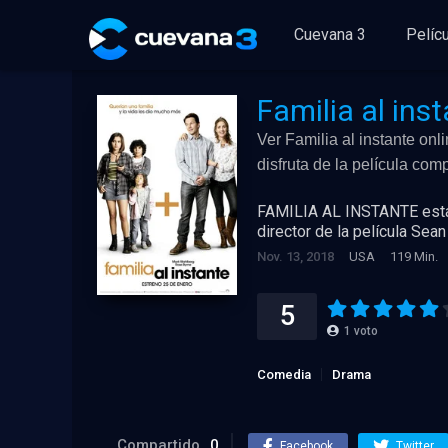
Cuevana 3
Pelíc
Familia al ins
Ver Familia al instante onl
disfruta de la película co
FAMILIA AL INSTANTE está i
director de la película Sea
Nov. 13, 2018
USA
119 Min.
5
1
voto
Comedia
Drama
Compartido
0
Facebook
Twitter