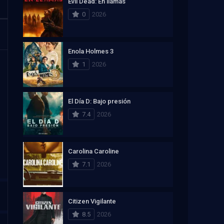
Evil Dead: En llamas
0
2026
Enola Holmes 3
1
2026
El Día D: Bajo presión
7.4
2026
Carolina Caroline
7.1
2026
Citizen Vigilante
8.5
2026