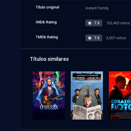
Título original
Instant Family
IMDb Rating
7.3
126,465 votos
TMDb Rating
7.5
3,007 votos
Títulos similares