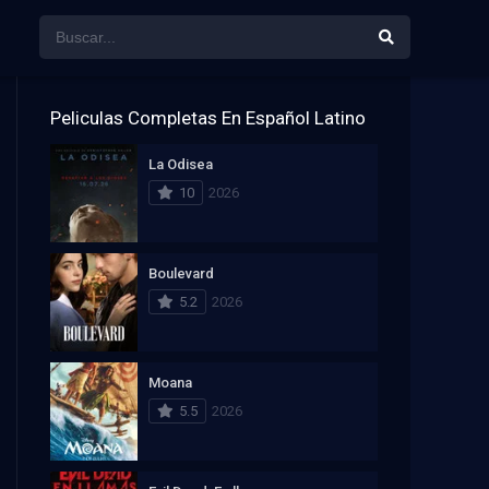
Peliculas Completas En Español Latino
La Odisea
10
2026
Boulevard
5.2
2026
Moana
5.5
2026