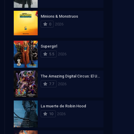
Minions & Monstruos
0
2026
Supergirl
5.5
2026
The Amazing Digital Circus: El Ultimo Acto
7.7
2026
La muerte de Robin Hood
10
2026