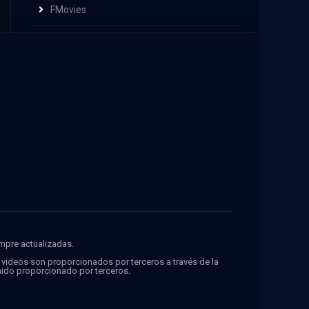
FMovies
empre actualizadas.
s videos son proporcionados por terceros a través de la
ido proporcionado por terceros.