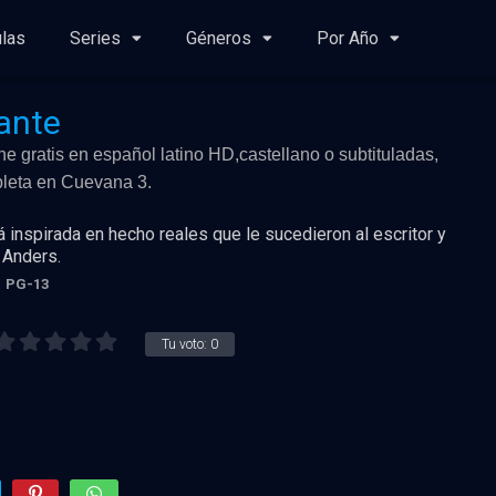
ulas
Series
Géneros
Por Año
tante
ine gratis en español latino HD,castellano o subtituladas,
mpleta en Cuevana 3.
nspirada en hecho reales que le sucedieron al escritor y
n Anders.
PG-13
Tu voto:
0