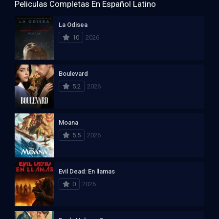
Peliculas Completas En Español Latino
La Odisea
10
2026
Boulevard
5.2
2026
Moana
5.5
2026
Evil Dead: En llamas
0
2026