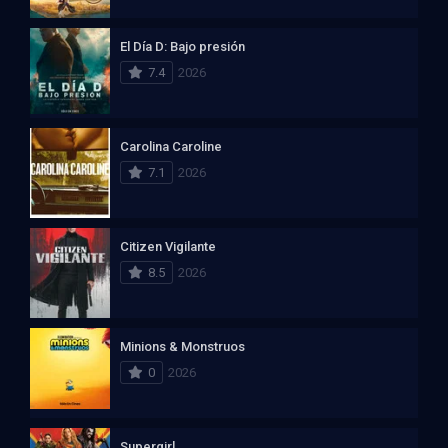
El Día D: Bajo presión
7.4
2026
Carolina Caroline
7.1
2026
Citizen Vigilante
8.5
2026
Minions & Monstruos
0
2026
Supergirl