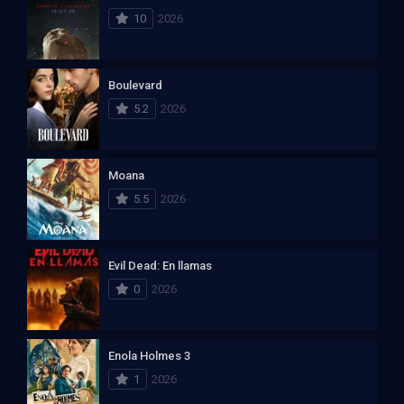
10
2026
Boulevard
5.2
2026
Moana
5.5
2026
Evil Dead: En llamas
0
2026
Enola Holmes 3
1
2026