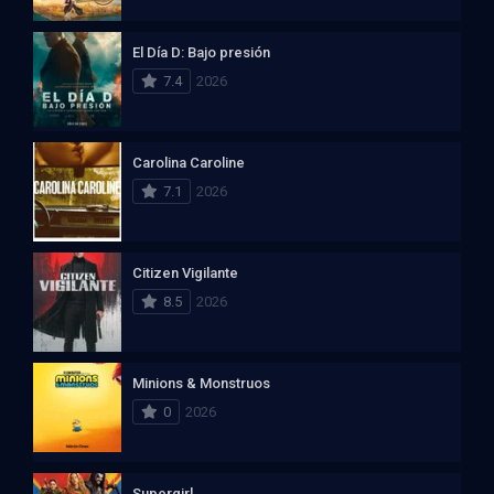
El Día D: Bajo presión
7.4
2026
Carolina Caroline
7.1
2026
Citizen Vigilante
8.5
2026
Minions & Monstruos
0
2026
Supergirl