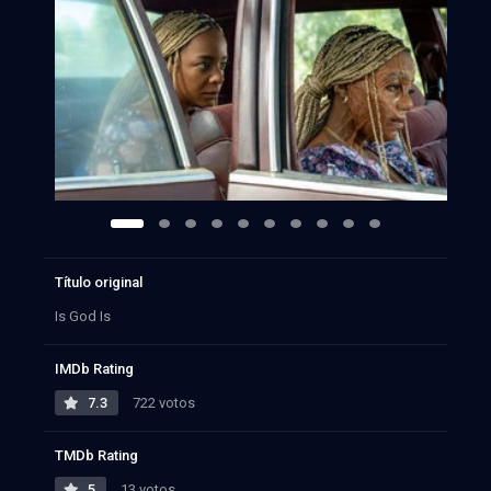
Título original
Is God Is
IMDb Rating
7.3
722 votos
TMDb Rating
5
13 votos