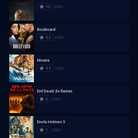
10
2026
Boulevard
5.2
2026
Moana
5.5
2026
Evil Dead: En llamas
0
2026
Enola Holmes 3
1
2026