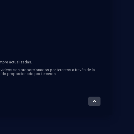
FMovies
empre actualizadas.
s videos son proporcionados por terceros a través de la
ido proporcionado por terceros.