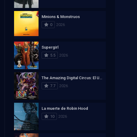
Minions & Monstruos
0
2026
Supergirl
5.5
2026
The Amazing Digital Circus: El Ultimo Acto
7.7
2026
La muerte de Robin Hood
10
2026