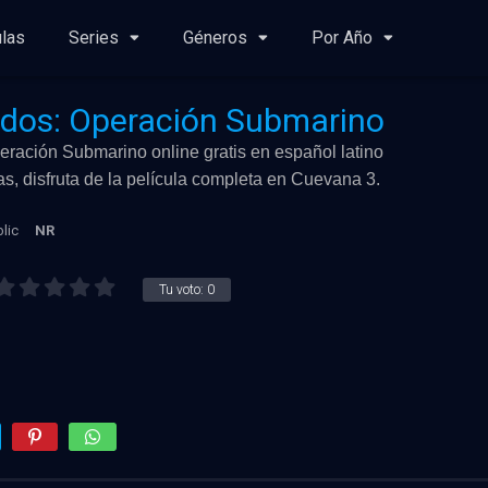
ulas
Series
Géneros
Por Año
ados: Operación Submarino
ración Submarino online gratis en español latino
as, disfruta de la película completa en Cuevana 3.
lic
NR
Tu voto:
0