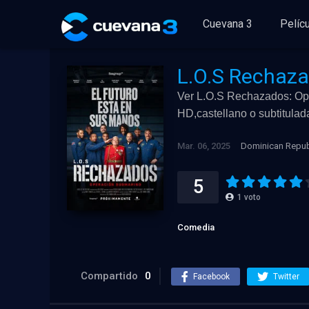
Cuevana 3
Pelíc
L.O.S Rechaz
Ver L.O.S Rechazados: Ope
HD,castellano o subtitulad
Mar. 06, 2025
Dominican Repub
5
1
voto
Comedia
Compartido
0
Facebook
Twitter