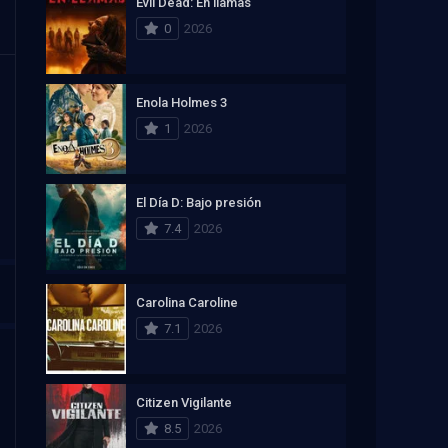
Evil Dead: En llamas
0
2026
Enola Holmes 3
1
2026
El Día D: Bajo presión
7.4
2026
Carolina Caroline
7.1
2026
Citizen Vigilante
8.5
2026