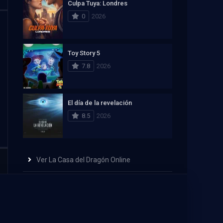
Culpa Tuya: Londres
0
2026
Toy Story 5
7.8
2026
El día de la revelación
8.5
2026
Ver La Casa del Dragón Online
Recomendación de streaming
PELISPLUS