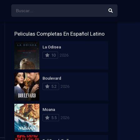
Peliculas Completas En Español Latino
La Odisea
10
2026
Boulevard
5.2
2026
Moana
5.5
2026