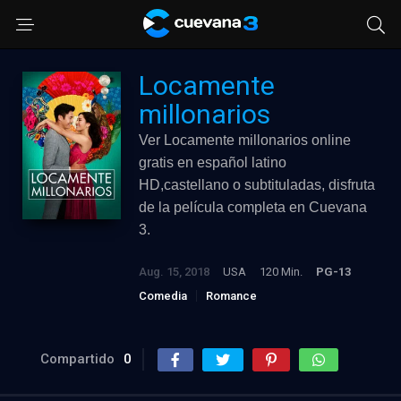
Locamente
millonarios
Ver Locamente millonarios online
gratis en español latino
HD,castellano o subtituladas, disfruta
de la película completa en Cuevana
3.
Aug. 15, 2018
USA
120 Min.
PG-13
Comedia
Romance
Compartido
0