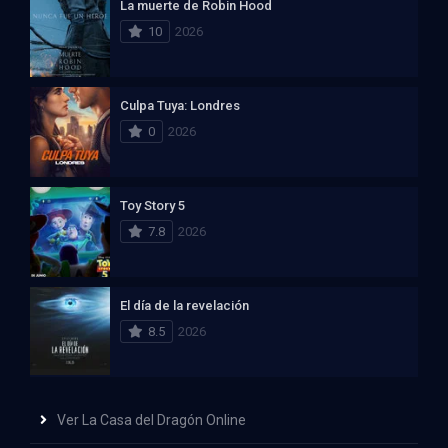
La muerte de Robin Hood
10
2026
Culpa Tuya: Londres
0
2026
Toy Story 5
7.8
2026
El día de la revelación
8.5
2026
Ver La Casa del Dragón Online