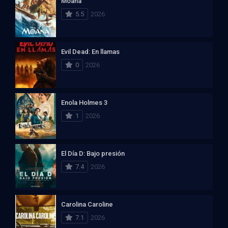
Moana
5.5
2026
Evil Dead: En llamas
0
2026
Enola Holmes 3
1
2026
El Día D: Bajo presión
7.4
2026
Carolina Caroline
7.1
2026