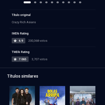
Título original
Crazy Rich Asians
IMDb Rating
6.9
200,368 votos
TMDb Rating
7.065
3,707 votos
Títulos similares