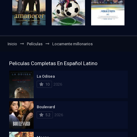
Inicio
Películas
Locamente millonarios
Peliculas Completas En Español Latino
La Odisea
10
2026
Boulevard
5.2
2026