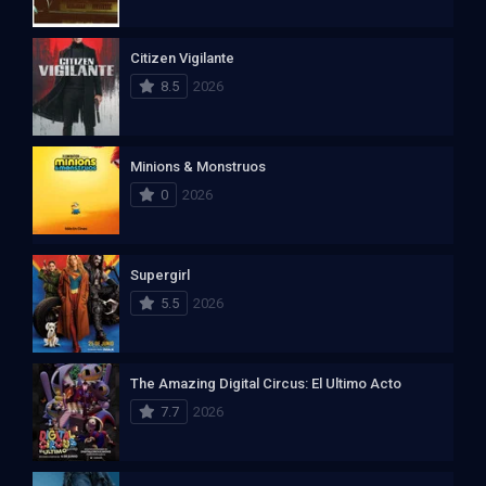
Citizen Vigilante
8.5
2026
Minions & Monstruos
0
2026
Supergirl
5.5
2026
The Amazing Digital Circus: El Ultimo Acto
7.7
2026