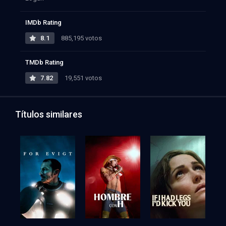
IMDb Rating
8.1
885,195 votos
TMDb Rating
7.82
19,551 votos
Títulos similares