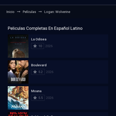
Inicio
Películas
Logan: Wolverine
Peliculas Completas En Español Latino
La Odisea
10
2026
Boulevard
5.2
2026
Moana
5.5
2026