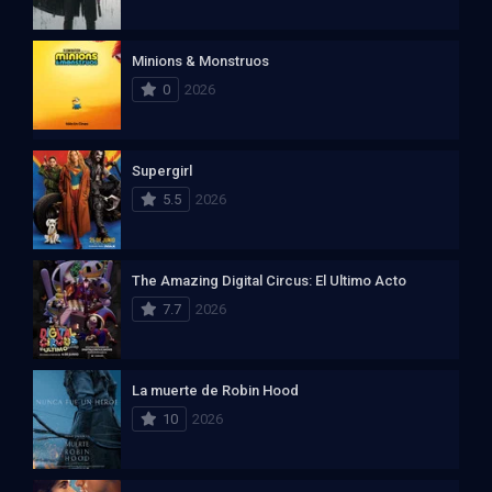
Minions & Monstruos
0
2026
Supergirl
5.5
2026
The Amazing Digital Circus: El Ultimo Acto
7.7
2026
La muerte de Robin Hood
10
2026