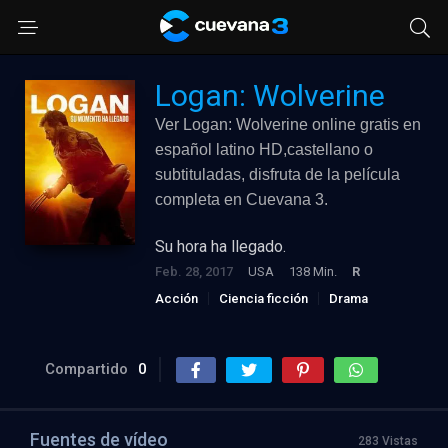
Logan: Wolverine
Ver Logan: Wolverine online gratis en
español latino HD,castellano o
subtituladas, disfruta de la película
completa en Cuevana 3.
Su hora ha llegado.
Feb. 28, 2017
USA
138 Min.
R
Acción
Ciencia ficción
Drama
Compartido
0
Fuentes de vídeo
283 Vistas