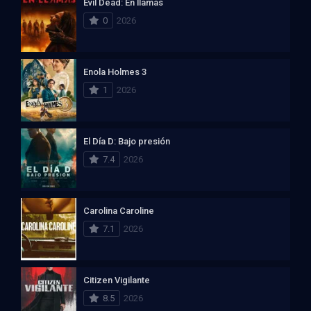
Evil Dead: En llamas
0
2026
Enola Holmes 3
1
2026
El Día D: Bajo presión
7.4
2026
Carolina Caroline
7.1
2026
Citizen Vigilante
8.5
2026