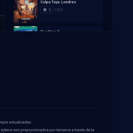
Culpa Tuya: Londres
0
2026
Toy Story 5
7.8
2026
El día de la revelación
8.5
2026
Ver La Casa del Dragón Online
Recomendación de streaming
empre actualizadas.
PELISPLUS
s videos son proporcionados por terceros a través de la