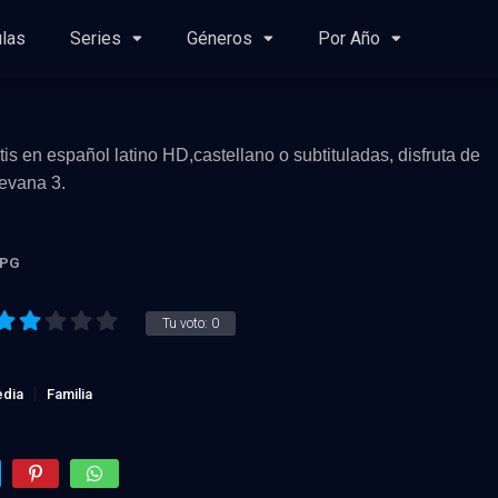
ulas
Series
Géneros
Por Año
is en español latino HD,castellano o subtituladas, disfruta de
uevana 3.
PG
Tu voto:
0
dia
Familia