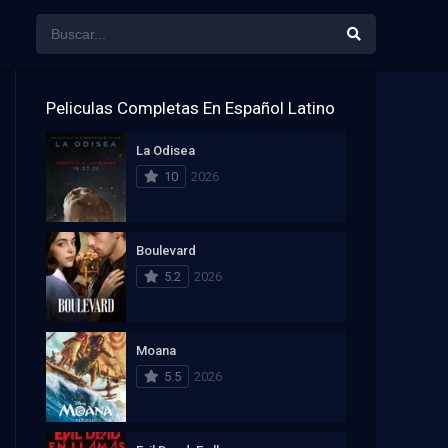
Peliculas Completas En Español Latino
La Odisea
10
2026
Boulevard
5.2
2026
Moana
5.5
2026