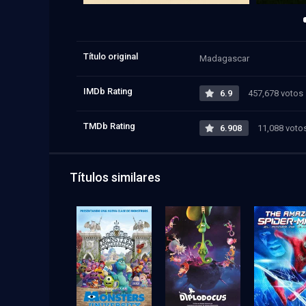
Título original
Madagascar
IMDb Rating
6.9
457,678 votos
TMDb Rating
6.908
11,088 voto
Títulos similares