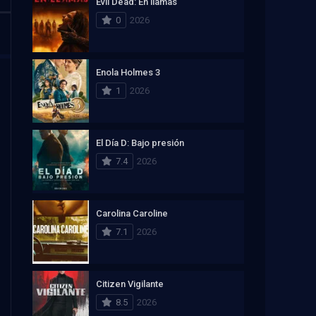
Evil Dead: En llamas
0
2026
Enola Holmes 3
1
2026
El Día D: Bajo presión
7.4
2026
Carolina Caroline
7.1
2026
Citizen Vigilante
8.5
2026