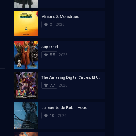
Minions & Monstruos
0
2026
Supergirl
5.5
2026
The Amazing Digital Circus: El Ultimo Acto
7.7
2026
La muerte de Robin Hood
10
2026