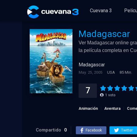
Cuevana 3
Pelíc
Madagascar
Ver Madagascar online grat
la película completa en C
Madagascar
May. 25, 2005
USA
85 Min.
7
1
voto
Animación
Aventura
Come
Compartido
0
Facebook
Twitter