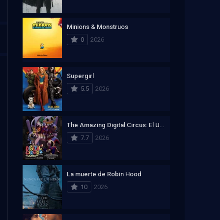
Minions & Monstruos
0
2026
Supergirl
5.5
2026
The Amazing Digital Circus: El Ultimo Acto
7.7
2026
La muerte de Robin Hood
10
2026