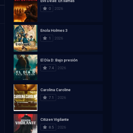
Evil Dead: En llamas
0
2026
Enola Holmes 3
1
2026
El Día D: Bajo presión
7.4
2026
Carolina Caroline
7.1
2026
Citizen Vigilante
8.5
2026