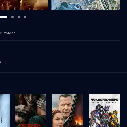
t Protocol
s