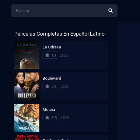
Peliculas Completas En Español Latino
La Odisea
10
2026
Boulevard
5.2
2026
Moana
5.5
2026