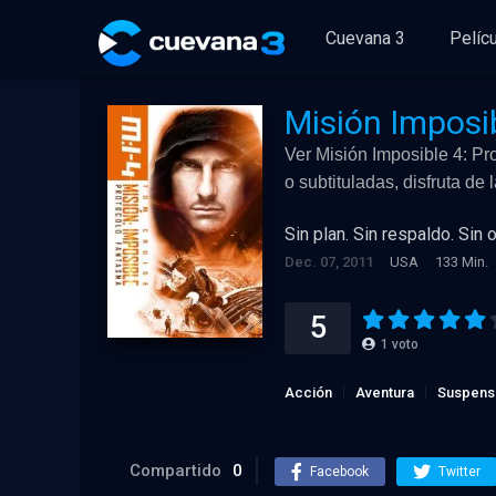
Cuevana 3
Pelíc
Misión Imposi
Ver Misión Imposible 4: Pr
o subtituladas, disfruta de
Sin plan. Sin respaldo. Sin 
Dec. 07, 2011
USA
133 Min.
5
1
voto
Acción
Aventura
Suspens
Compartido
0
Facebook
Twitter