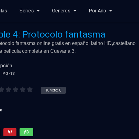
ulas
Series
Géneros
Por Año
ble 4: Protocolo fantasma
otocolo fantasma online gratis en español latino HD,castellano
 la película completa en Cuevana 3.
opción.
PG-13
Tu voto:
0
e