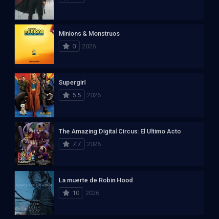
Minions & Monstruos
0
2026
Supergirl
5.5
2026
The Amazing Digital Circus: El Ultimo Acto
7.7
2026
La muerte de Robin Hood
10
2026