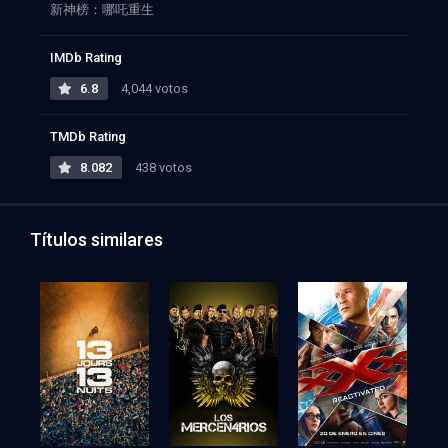
新神榜：哪吒重生
IMDb Rating
6.8
4,044 votos
TMDb Rating
8.082
438 votos
Títulos similares