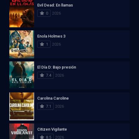
Evil Dead: En llamas
0
2026
Enola Holmes 3
1
2026
El Día D: Bajo presión
7.4
2026
Carolina Caroline
7.1
2026
Citizen Vigilante
8.5
2026