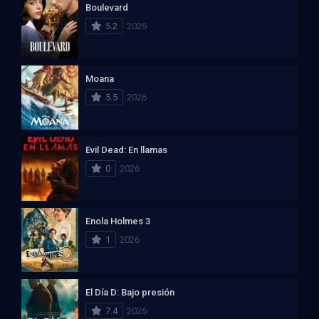
Boulevard
5.2
2026
Moana
5.5
2026
Evil Dead: En llamas
0
2026
Enola Holmes 3
1
2026
El Día D: Bajo presión
7.4
2026