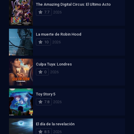
The Amazing Digital Circus: El Ultimo Acto
7.7
2026
La muerte de Robin Hood
10
2026
Culpa Tuya: Londres
0
2026
Toy Story 5
7.8
2026
El día de la revelación
8.5
2026