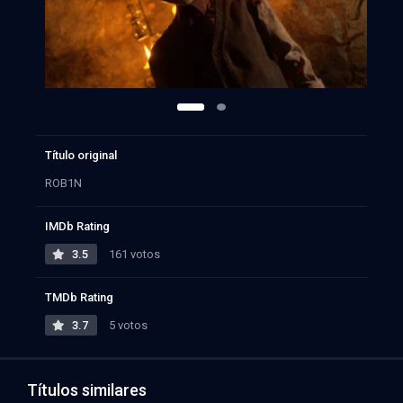
Título original
ROB1N
IMDb Rating
3.5
161 votos
TMDb Rating
3.7
5 votos
Títulos similares