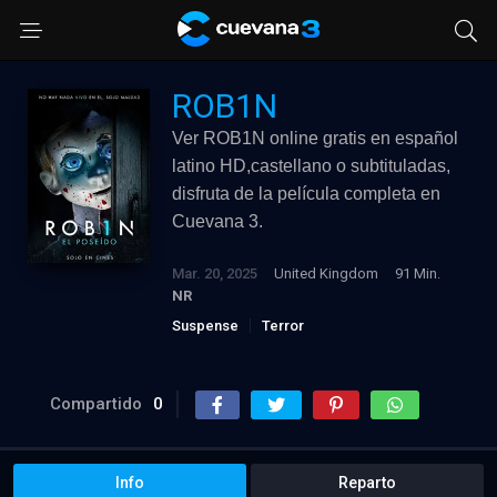
ROB1N
Ver ROB1N online gratis en español
latino HD,castellano o subtituladas,
disfruta de la película completa en
Cuevana 3.
Mar. 20, 2025
United Kingdom
91 Min.
NR
Suspense
Terror
Compartido
0
Info
Reparto