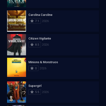
Carolina Caroline
7.1
2026
Citizen Vigilante
8.5
2026
Minions & Monstruos
0
2026
Supergirl
5.5
2026