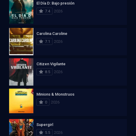
El Día D: Bajo presión
7.4
2026
Carolina Caroline
7.1
2026
Citizen Vigilante
8.5
2026
Minions & Monstruos
0
2026
Supergirl
5.5
2026