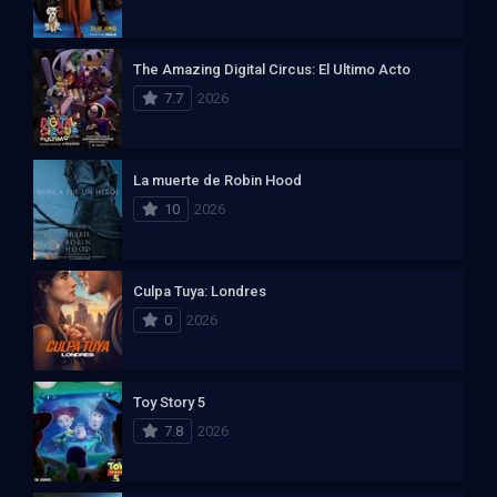
The Amazing Digital Circus: El Ultimo Acto
7.7
2026
La muerte de Robin Hood
10
2026
Culpa Tuya: Londres
0
2026
Toy Story 5
7.8
2026