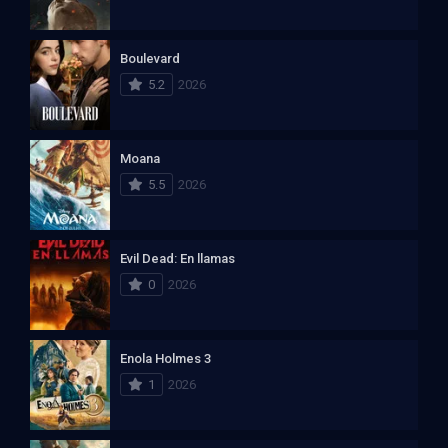
Boulevard
5.2
2026
Moana
5.5
2026
Evil Dead: En llamas
0
2026
Enola Holmes 3
1
2026