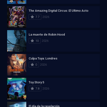
The Amazing Digital Circus: El Ultimo Acto
7.7
2026
La muerte de Robin Hood
10
2026
Culpa Tuya: Londres
0
2026
Toy Story 5
7.8
2026
El día de la revelación