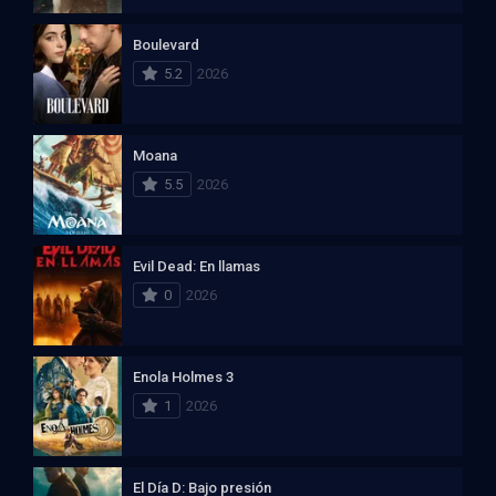
Boulevard
5.2
2026
Moana
5.5
2026
Evil Dead: En llamas
0
2026
Enola Holmes 3
1
2026
El Día D: Bajo presión