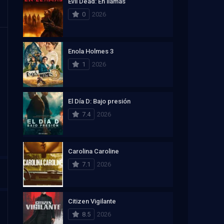
Evil Dead: En llamas
0
2026
Enola Holmes 3
1
2026
El Día D: Bajo presión
7.4
2026
Carolina Caroline
7.1
2026
Citizen Vigilante
8.5
2026