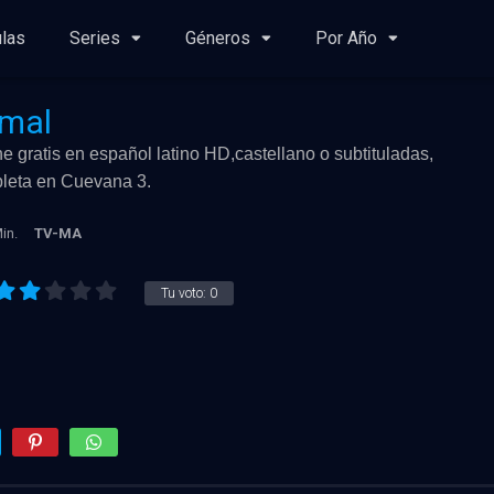
ulas
Series
Géneros
Por Año
rmal
e gratis en español latino HD,castellano o subtituladas,
mpleta en Cuevana 3.
in.
TV-MA
Tu voto:
0