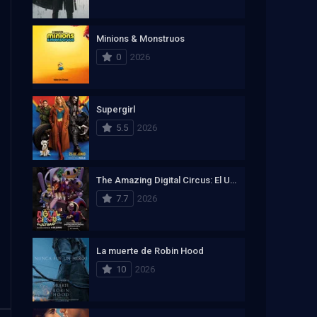
Minions & Monstruos
0
2026
Supergirl
5.5
2026
The Amazing Digital Circus: El Ultimo Acto
7.7
2026
La muerte de Robin Hood
10
2026