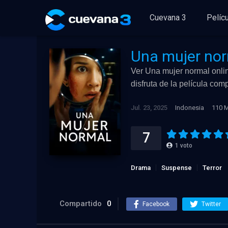
Cuevana 3
Pelíc
Una mujer no
Ver Una mujer normal onlin
disfruta de la película co
Jul. 23, 2025
Indonesia
110 M
7
1
voto
Drama
Suspense
Terror
Compartido
0
Facebook
Twitter