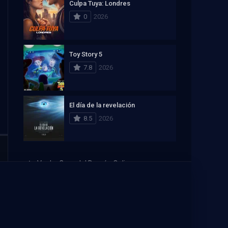
Culpa Tuya: Londres
0
2026
Toy Story 5
7.8
2026
El día de la revelación
8.5
2026
Ver La Casa del Dragón Online
Recomendación de streaming
PELISPLUS