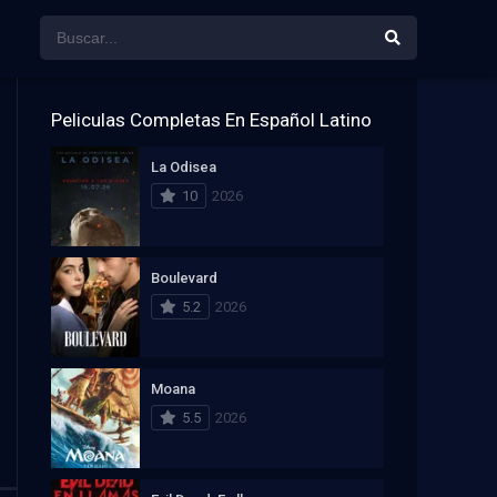
Peliculas Completas En Español Latino
La Odisea
10
2026
Boulevard
5.2
2026
Moana
5.5
2026