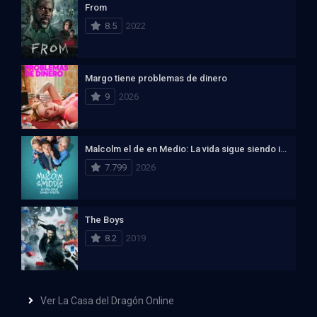
From
8.5
2022
Margo tiene problemas de dinero
9
2026
Malcolm el de en Medio: La vida sigue siendo injusta
7.799
2026
The Boys
8.2
2019
Ver La Casa del Dragón Online