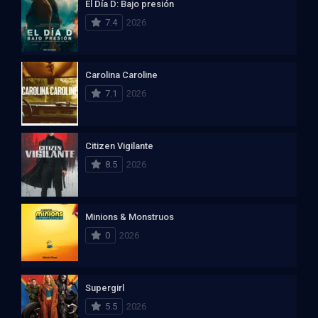
El Día D: Bajo presión
7.4
2026
Carolina Caroline
7.1
2026
Citizen Vigilante
8.5
2026
Minions & Monstruos
0
2026
Supergirl
5.5
2026