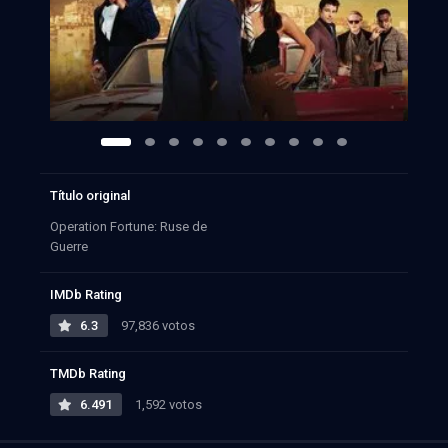
Título original
Operation Fortune: Ruse de
Guerre
IMDb Rating
6.3
97,836 votos
TMDb Rating
6.491
1,592 votos