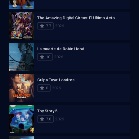
The Amazing Digital Circus: El Ultimo Acto
7.7
2026
La muerte de Robin Hood
10
2026
Culpa Tuya: Londres
0
2026
Toy Story 5
7.8
2026