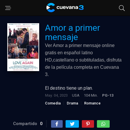
Amor a primer
mensaje
Ver Amor a primer mensaje online
gratis en español latino
HD,castellano o subtituladas, disfruta
de la película completa en Cuevana
3.
El destino tiene un plan.
May. 04, 2023
USA
104 Min.
PG-13
Comedia
Drama
Romance
Compartido
0