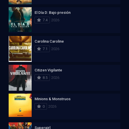
El Día D: Bajo presión
7.4
2026
Carolina Caroline
7.1
2026
Citizen Vigilante
8.5
2026
Minions & Monstruos
0
2026
Supergirl