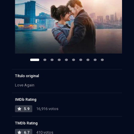
Título original
Love Again
IMDb Rating
5.9
16,916 votos
TMDb Rating
6.7
410 votos