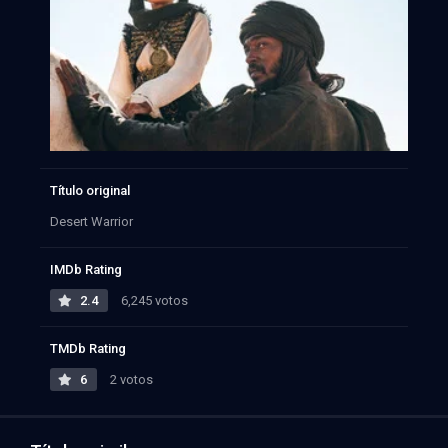
Título original
Desert Warrior
IMDb Rating
2.4
6,245 votos
TMDb Rating
6
2 votos