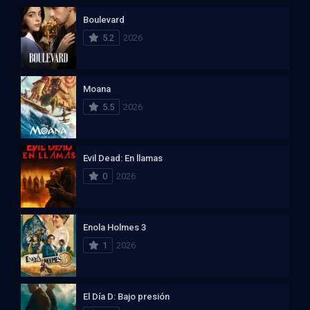
Boulevard
5.2
2026
Moana
5.5
2026
Evil Dead: En llamas
0
2026
Enola Holmes 3
1
2026
El Día D: Bajo presión