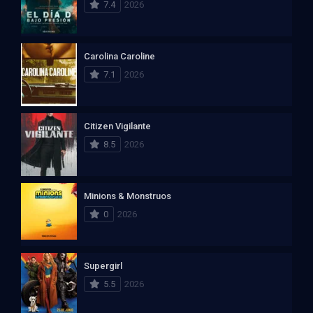
7.4
2026
Carolina Caroline
7.1
2026
Citizen Vigilante
8.5
2026
Minions & Monstruos
0
2026
Supergirl
5.5
2026