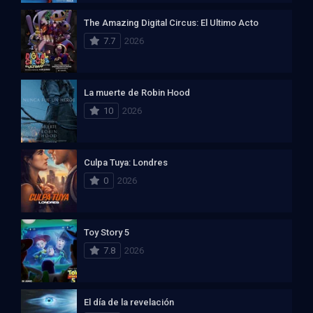
The Amazing Digital Circus: El Ultimo Acto
7.7
2026
La muerte de Robin Hood
10
2026
Culpa Tuya: Londres
0
2026
Toy Story 5
7.8
2026
El día de la revelación