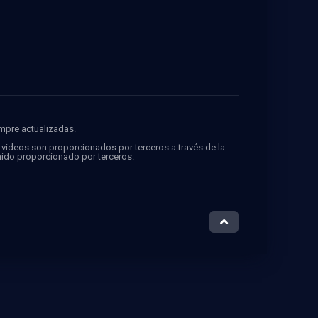
FMovies
empre actualizadas.
s videos son proporcionados por terceros a través de la
ido proporcionado por terceros.