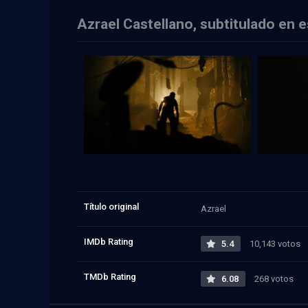
Azrael Castellano, subtitulado en 
Título original
Azrael
IMDb Rating
5.4
10,143 votos
TMDb Rating
6.08
268 votos