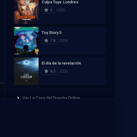
Culpa Tuya: Londres
0
2026
Toy Story 5
7.8
2026
El día de la revelación
8.5
2026
Ver La Casa del Dragón Online
Recomendación de streaming
PELISPLUS