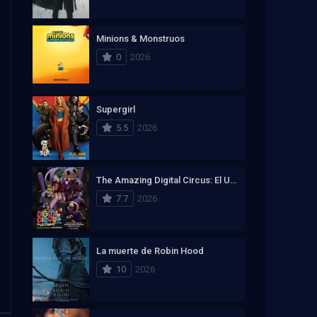
Minions & Monstruos
0
2026
Supergirl
5.5
2026
The Amazing Digital Circus: El Ultimo Acto
7.7
2026
La muerte de Robin Hood
10
2026