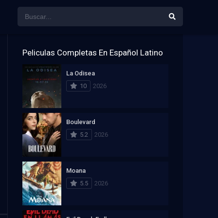
Peliculas Completas En Español Latino
La Odisea
10
2026
Boulevard
5.2
2026
Moana
5.5
2026