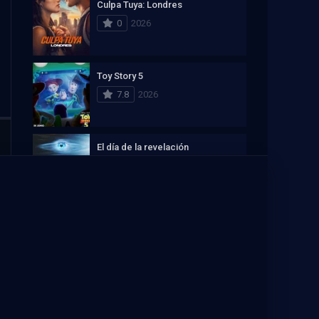
Culpa Tuya: Londres
0
2026
Toy Story 5
7.8
2026
El día de la revelación
8.5
2026
Ver La Casa del Dragón Online
Recomendación de streaming
PELISPLUS