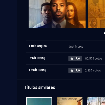
Título original
Just Mercy
IMDb Rating
7.6
80,574 votos
TMDb Rating
7.9
2,337 votos
Títulos similares