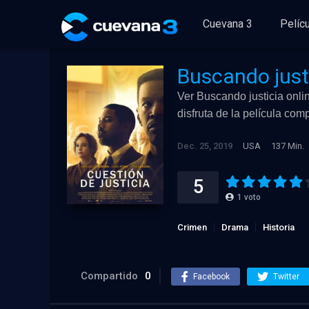
Cuevana 3
Pelíc
Buscando just
Ver Buscando justicia onlin
disfruta de la película co
Dec. 25, 2019
USA
137 Min.
5
1
voto
Crimen
Drama
Historia
Compartido
0
Facebook
Twitter