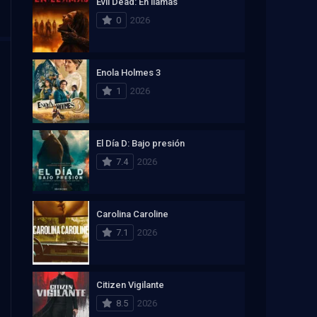
Evil Dead: En llamas
0
2026
Enola Holmes 3
1
2026
El Día D: Bajo presión
7.4
2026
Carolina Caroline
7.1
2026
Citizen Vigilante
8.5
2026