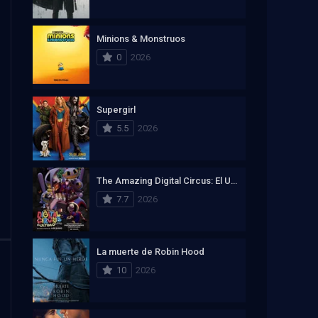
Minions & Monstruos
0
2026
Supergirl
5.5
2026
The Amazing Digital Circus: El Ultimo Acto
7.7
2026
La muerte de Robin Hood
10
2026