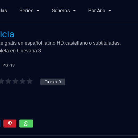
ulas
Series
Géneros
Por Año
icia
e gratis en español latino HD,castellano o subtituladas,
mpleta en Cuevana 3.
PG-13
Tu voto:
0