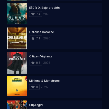
El Día D: Bajo presión
7.4
2026
Carolina Caroline
7.1
2026
Citizen Vigilante
8.5
2026
Minions & Monstruos
0
2026
Supergirl