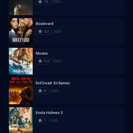
10
2026
Boulevard
5.2
2026
Moana
5.5
2026
Evil Dead: En llamas
0
2026
Enola Holmes 3
1
2026