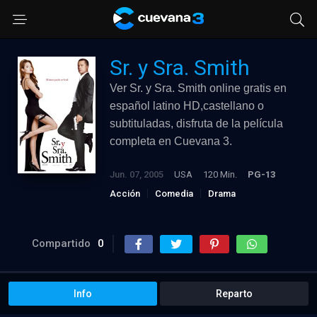
Sr. y Sra. Smith
Ver Sr. y Sra. Smith online gratis en
español latino HD,castellano o
subtituladas, disfruta de la película
completa en Cuevana 3.
Jun. 07, 2005
USA
120 Min.
PG-13
Acción
Comedia
Drama
Suspense
Compartido
0
Info
Reparto