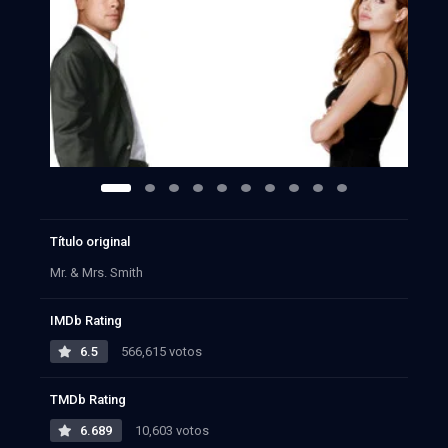
Título original
Mr. & Mrs. Smith
IMDb Rating
6.5
566,615 votos
TMDb Rating
6.689
10,603 votos