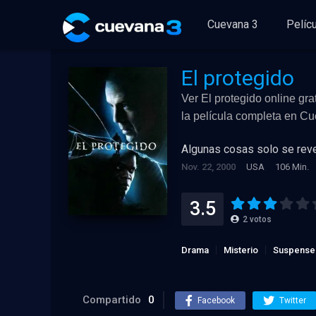
Cuevana 3
Pelíc
El protegido
Ver El protegido online gra
la película completa en C
Algunas cosas solo se reve
Nov. 22, 2000
USA
106 Min.
3.5
2
votos
Drama
Misterio
Suspense
Compartido
0
Facebook
Twitter