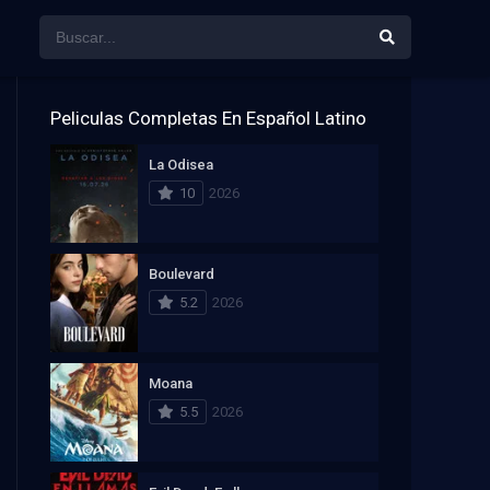
Peliculas Completas En Español Latino
La Odisea
10
2026
Boulevard
5.2
2026
Moana
5.5
2026