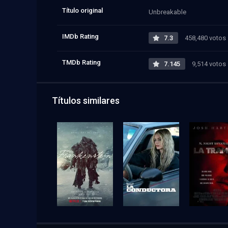
Título original
Unbreakable
IMDb Rating
7.3
458,480 votos
TMDb Rating
7.145
9,514 votos
Títulos similares