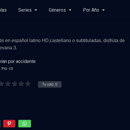
ulas
Series
Géneros
Por Año
tis en español latino HD,castellano o subtituladas, disfruta de
uevana 3.
lan por accidente
PG-13
Tu voto:
0