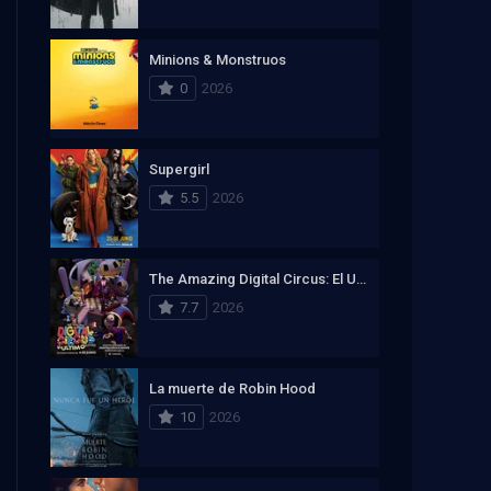
Minions & Monstruos
0
2026
Supergirl
5.5
2026
The Amazing Digital Circus: El Ultimo Acto
7.7
2026
La muerte de Robin Hood
10
2026