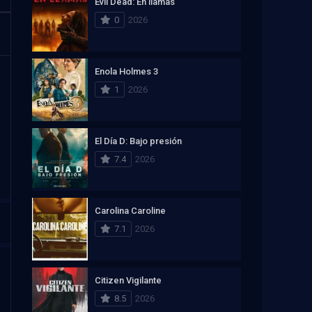
Evil Dead: En llamas
0
2026
Enola Holmes 3
1
2026
El Día D: Bajo presión
7.4
2026
Carolina Caroline
7.1
2026
Citizen Vigilante
8.5
2026