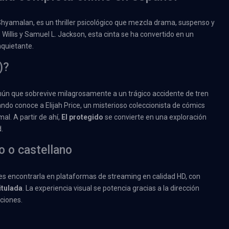
 Shyamalan, es un thriller psicológico que mezcla drama, suspenso y
Willis y Samuel L. Jackson, esta cinta se ha convertido en un
nquietante.
)?
omún que sobrevive milagrosamente a un trágico accidente de tren
ando conoce a Elijah Price, un misterioso coleccionista de cómics
al. A partir de ahí,
El protegido
se convierte en una exploración
d.
o o castellano
des encontrarla en plataformas de streaming en calidad HD, con
itulada
. La experiencia visual se potencia gracias a la dirección
ciones.
?