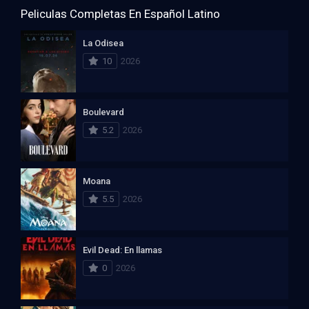
Peliculas Completas En Español Latino
La Odisea
10
2026
Boulevard
5.2
2026
Moana
5.5
2026
Evil Dead: En llamas
0
2026