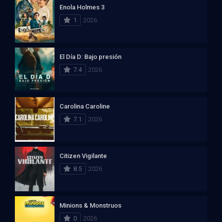
Enola Holmes 3
1
2026
El Día D: Bajo presión
7.4
2026
Carolina Caroline
7.1
2026
Citizen Vigilante
8.5
2026
Minions & Monstruos
0
2026