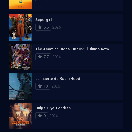
Supergirl
5.5
2026
The Amazing Digital Circus: El Ultimo Acto
7.7
2026
La muerte de Robin Hood
10
2026
Culpa Tuya: Londres
0
2026