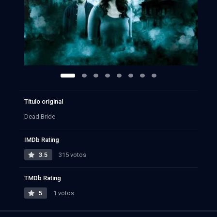
Título original
Dead Bride
IMDb Rating
3.5
315 votos
TMDb Rating
5
1 votos