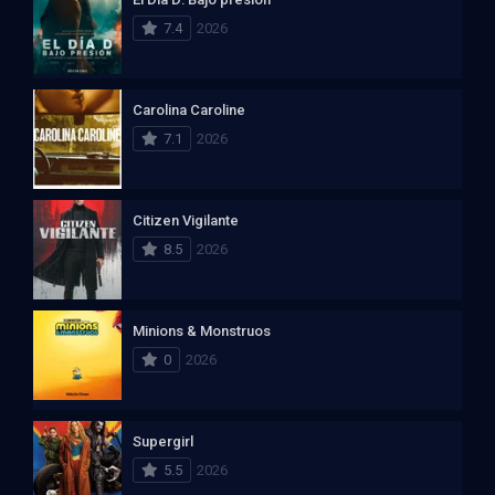
7.4
2026
Carolina Caroline
7.1
2026
Citizen Vigilante
8.5
2026
Minions & Monstruos
0
2026
Supergirl
5.5
2026