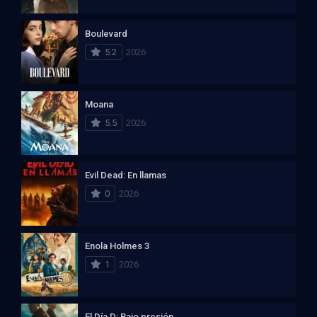
Boulevard
5.2
2026
Moana
5.5
2026
Evil Dead: En llamas
0
2026
Enola Holmes 3
1
2026
El Día D: Bajo presión