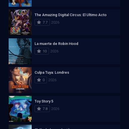
The Amazing Digital Circus: El Ultimo Acto
7.7
2026
La muerte de Robin Hood
10
2026
Culpa Tuya: Londres
0
2026
Toy Story 5
7.8
2026