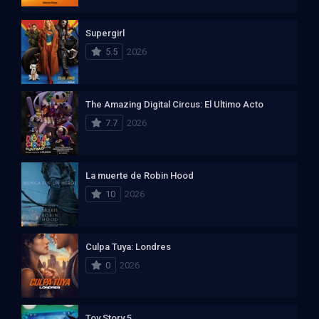
Supergirl
5.5
2026
The Amazing Digital Circus: El Ultimo Acto
7.7
2026
La muerte de Robin Hood
10
2026
Culpa Tuya: Londres
0
2026
Toy Story 5