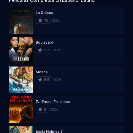
La Odisea
10
2026
Boulevard
5.2
2026
Moana
5.5
2026
Evil Dead: En llamas
0
2026
Enola Holmes 3