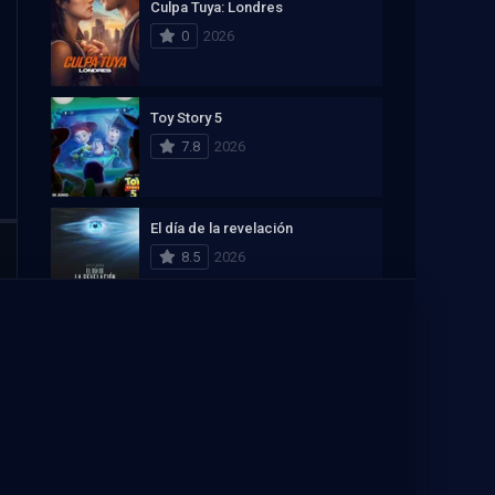
Culpa Tuya: Londres
0
2026
Toy Story 5
7.8
2026
El día de la revelación
8.5
2026
Ver La Casa del Dragón Online
Recomendación de streaming
PELISPLUS