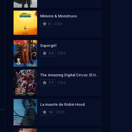
Minions & Monstruos
0
2026
Supergirl
5.5
2026
The Amazing Digital Circus: El Ultimo Acto
7.7
2026
La muerte de Robin Hood
10
2026