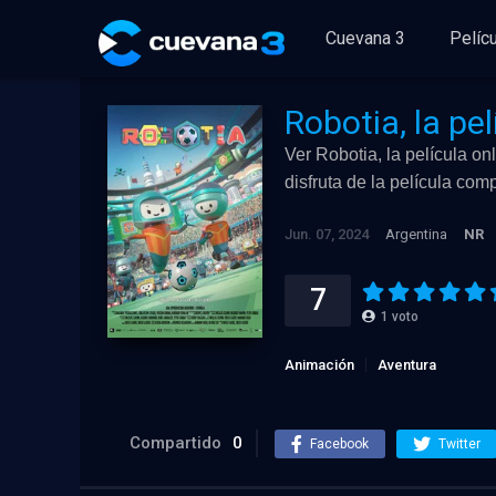
Cuevana 3
Pelíc
Robotia, la pel
Ver Robotia, la película on
disfruta de la película co
Jun. 07, 2024
Argentina
NR
7
1
voto
Animación
Aventura
Compartido
0
Facebook
Twitter