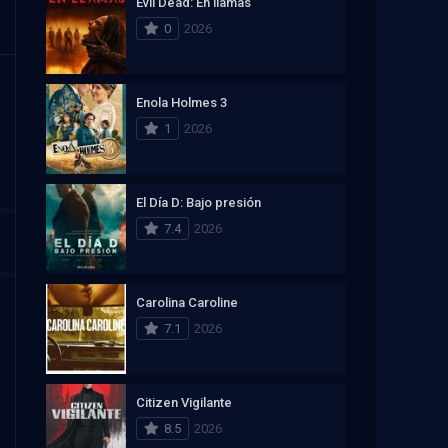
Evil Dead: En llamas
0
2026
Enola Holmes 3
1
2026
El Día D: Bajo presión
7.4
2026
Carolina Caroline
7.1
2026
Citizen Vigilante
8.5
2026