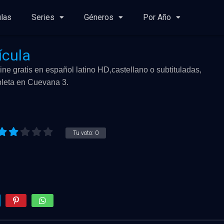
ulas
Series
Géneros
Por Año
ícula
line gratis en español latino HD,castellano o subtituladas,
mpleta en Cuevana 3.
Tu voto:
0