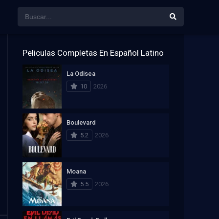
Peliculas Completas En Español Latino
La Odisea
10
2026
Boulevard
5.2
2026
Moana
5.5
2026