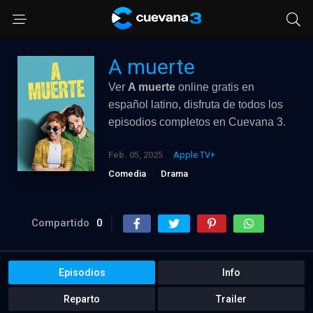
A muerte
Ver
A muerte
online gratis en
español latino, disfruta de todos los
episodios completos en Cuevana 3.
Feb. 05, 2025
Apple TV+
Comedia
Drama
Compartido
0
Episodios
Info
Reparto
Trailer