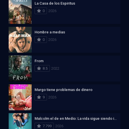
La Casa de los Espiritus
0
2026
Hombre a medias
0
2026
From
8.5
2022
Margo tiene problemas de dinero
9
2026
Malcolm el de en Medio: La vida sigue siendo injusta
7.799
2026