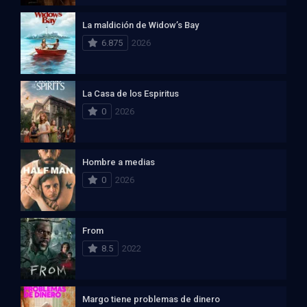
La maldición de Widow’s Bay
6.875
2026
La Casa de los Espiritus
0
2026
Hombre a medias
0
2026
From
8.5
2022
Margo tiene problemas de dinero