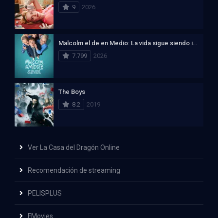
9
2026
Malcolm el de en Medio: La vida sigue siendo injusta
7.799
2026
The Boys
8.2
2019
Ver La Casa del Dragón Online
Recomendación de streaming
PELISPLUS
FMovies